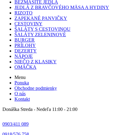
BEZMÄSITÉ JEDLÁ
JEDLÁ Z BRAVČOVÉHO MÄSA A HYDINY
RIZOTO
ZAPEKANÉ PANVIČKY
CESTOVINY
ŠALÁTY S CESTOVINOU
ŠALÁTY ZELENINOVÉ
BURGER
PRÍLOHY
DEZERTY
NÁPOJE
NIEČO Z KLASIKY
OMÁČKA
Menu
Ponuka
Obchodne podmienky
O nás
Kontakt
Donáška Streda - Nedeľa 11:00 - 21:00
0903/411 089
0918/576 758