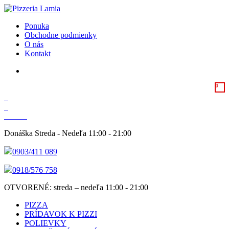
Ponuka
Obchodne podmienky
O nás
Kontakt
0
0
€
Košíka
Donáška Streda - Nedeľa 11:00 - 21:00
0903/411 089
0918/576 758
OTVORENÉ:
streda – nedeľa
11:00 - 21:00
PIZZA
PRÍDAVOK K PIZZI
POLIEVKY