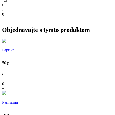
1.5
€
-
0
+
Objednávajte s týmto produktom
Paprika
50 g
1
€
-
0
+
Parmezán