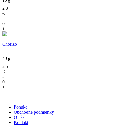
10 g
2.3
€
-
0
+
Chorizo
40 g
2.5
€
-
0
+
Ponuka
Obchodne podmienky
O nás
Kontakt