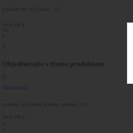
p.základ, syr, sal. Chorizo. 1;7
26cm 350 g
9.6
€
-
0
+
Objednávajte s týmto produktom
Diavola malá
p.základ, syr, slanina, feferóny, sardinky. 1;4;7
26cm 350 g
9
€