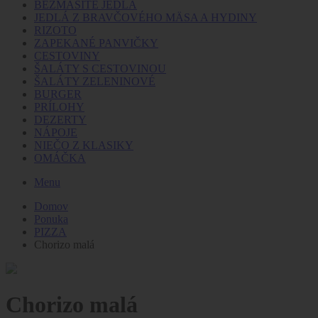
BEZMÄSITÉ JEDLÁ
JEDLÁ Z BRAVČOVÉHO MÄSA A HYDINY
RIZOTO
ZAPEKANÉ PANVIČKY
CESTOVINY
ŠALÁTY S CESTOVINOU
ŠALÁTY ZELENINOVÉ
BURGER
PRÍLOHY
DEZERTY
NÁPOJE
NIEČO Z KLASIKY
OMÁČKA
Menu
Domov
Ponuka
PIZZA
Chorizo malá
Chorizo malá