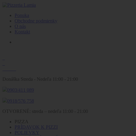
Ponuka
Obchodne podmienky
O nás
Kontakt
0
€
Košíka
Donáška Streda - Nedeľa 11:00 - 21:00
0903/411 089
0918/576 758
OTVORENÉ:
streda – nedeľa
11:00 - 21:00
PIZZA
PRÍDAVOK K PIZZI
POLIEVKY