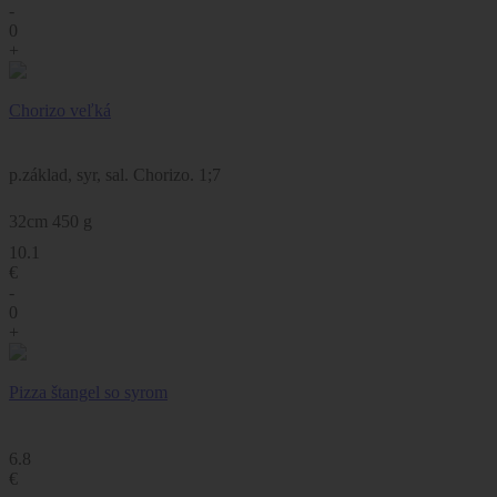
-
0
+
Chorizo veľká
p.základ, syr, sal. Chorizo. 1;7
32cm 450 g
10.1
€
-
0
+
Pizza štangel so syrom
6.8
€